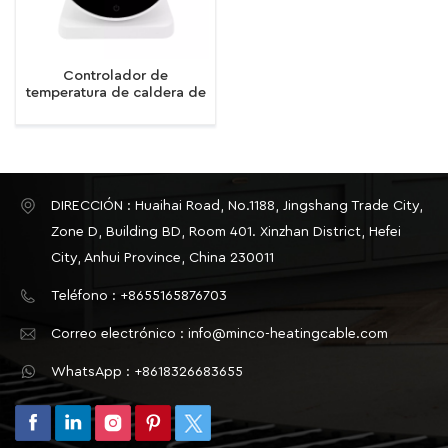
Controlador de
temperatura de caldera de
pared inalámbrico R7
Graffiti, control de voz por
aplicación, controlador de
temperatura inteligente
para calefacción por suelo
radiante.
DIRECCIÓN : Huaihai Road, No.1188, Jingshang Trade City,
Zone D, Building BD, Room 401. Xinzhan District, Hefei
City, Anhui Province, China 230011
Teléfono : +8655165876703
Correo electrónico : info@minco-heatingcable.com
WhatsApp : +8618326683655