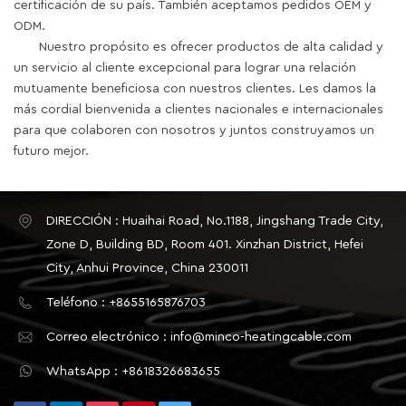
certificación de su país. También aceptamos pedidos OEM y
ODM.
Nuestro propósito es ofrecer productos de alta calidad y
un servicio al cliente excepcional para lograr una relación
mutuamente beneficiosa con nuestros clientes. Les damos la
más cordial bienvenida a clientes nacionales e internacionales
para que colaboren con nosotros y juntos construyamos un
futuro mejor.
DIRECCIÓN : Huaihai Road, No.1188, Jingshang Trade City,
Zone D, Building BD, Room 401. Xinzhan District, Hefei
City, Anhui Province, China 230011
Teléfono : +8655165876703
Correo electrónico : info@minco-heatingcable.com
WhatsApp : +8618326683655