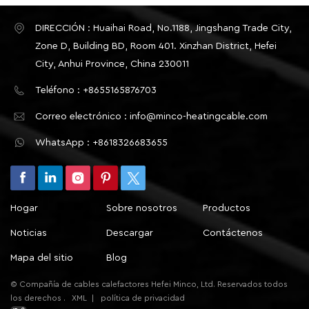
DIRECCIÓN : Huaihai Road, No.1188, Jingshang Trade City,
Zone D, Building BD, Room 401. Xinzhan District, Hefei
City, Anhui Province, China 230011
Teléfono : +8655165876703
Correo electrónico : info@minco-heatingcable.com
WhatsApp : +8618326683655
Hogar
Sobre nosotros
Productos
Noticias
Descargar
Contáctenos
Mapa del sitio
Blog
© Compañía de cables calefactores Hefei Minco, Ltd. Reservados todos
los derechos .
XML
|
política de privacidad