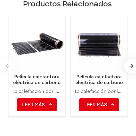
Productos Relacionados
Película calefactora
Película calefactora
eléctrica de carbono
eléctrica de carbono
infrarrojo lejano
infrarrojo lejano
La calefacción por infrarrojos Minco es uno de los métodos de calefacción más saludables y modernos, que utiliza propiedades térmicas similares a las del propio sol. Los rayos infrarrojos calientan directamente a personas, paredes y objetos, y luego calientan el aire a partir de ellos.
La calefacción por infrarrojos Minco es uno de los métodos de calefacción más saludables y modernos, que utiliza propiedades térmicas similares a las del propio sol. Los rayos infrarrojos calientan directamente a personas, paredes y objetos, y luego calientan el aire a partir de ellos.
Minco 80w/m2
Minco 140w/m2
Corea
LEER MÁS
LEER MÁS