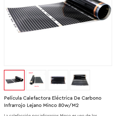
Película Calefactora Eléctrica De Carbono
Infrarrojo Lejano Minco 80w/m2
La calefacción por infrarrojos Minco es uno de los