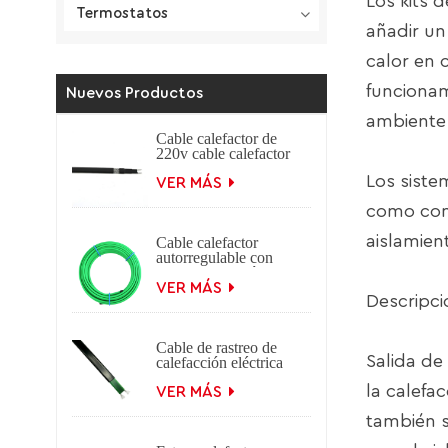
Los kits 
Termostatos
añadir un
calor en 
funcionam
Nuevos Productos
ambiente 
Cable calefactor de
220v cable calefactor
de descongelación
Los siste
cable calefactor
VER MÁS
autorregulable
como com
aislamien
Cable calefactor
autorregulable con
trenza Protección
contra
VER MÁS
Descripci
congelamiento Cable
calefactor eléctrico
autorregulable para
Cable de rastreo de
aplicaciones en
Salida de
calefacción eléctrica
techos y canalones.
autorregulable para
la calefa
derretir hielo y nieve
VER MÁS
de 12V, 24V, 36V,
también s
48V y 220V