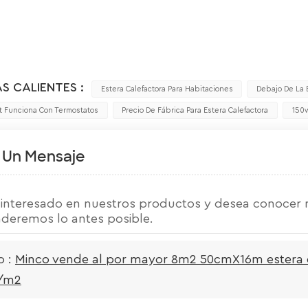
S CALIENTES :
Estera Calefactora Para Habitaciones
Debajo De La B
 Funciona Con Termostatos
Precio De Fábrica Para Estera Calefactora
150w
 Un Mensaje
á interesado en nuestros productos y desea conocer m
deremos lo antes posible.
o :
Minco vende al por mayor 8m2 50cmX16m estera de
/m2