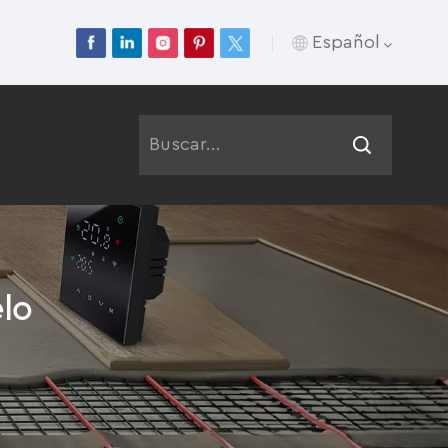
Español
English
Français
Deutsch
Русский
lo
Italiano
Español
Português
عربي