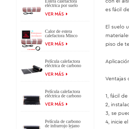
con el ai
Estera calefactora
eléctrica por suelo
es fácil de
radiante Minco
100w/m2
VER MÁS
El suelo 
Calor de estera
materiale
calefactora Minco
200w/m2 0.5~15m2
piso de t
0.5m de ancho
VER MÁS
Aplicació
Película calefactora
eléctrica de carbono
infrarrojo lejano
Minco 80w/m2
VER MÁS
Ventajas 
Película calefactora
eléctrica de carbono
1, fácil 
infrarrojo lejano
Minco 140w/m2
2, instal
VER MÁS
Corea
3, se pue
Película de carbono
4, inicie
de infrarrojo lejano