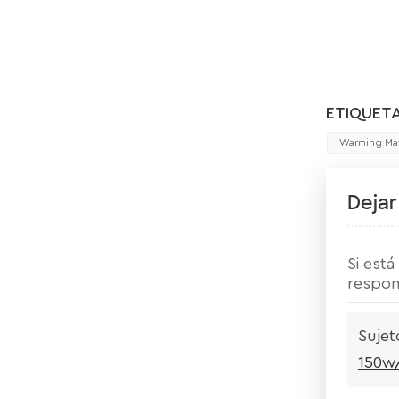
ETIQUETA
Warming Mat
Dejar
Si est
respon
Sujet
150w