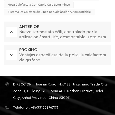
Mesa Calefactora Con Cable Calefactor Minco
Sistema De Calefacción Línea De Calefacción Autorregulable
ANTERIOR
Nuevo termostato Wifi, controlado por la
aplicación Smart Life, desmontable, apto para
muchos tipos de marcos
PRÓXIMO
Ventajas específicas de la película calefactora
de grafeno
DIRECCIÓN : Huaihai Road, No.1188, Jingshang Trade City,
Zone D, Building BD, Room 401. Xinzhan District, Hefei
City, Anhui Province, China 230011
Teléfono : +8655165876703