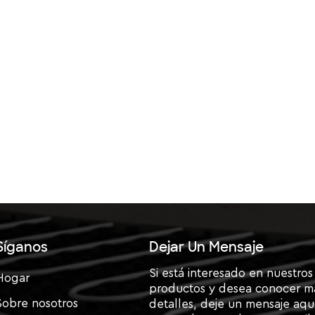
enimiento adecuado durante el verano garantiza un
una pregunta sobre el cuidado del dispositivo o neces
 dude en contactarnos en cualquier momento.
Síganos
Dejar Un Mensaje
Si está interesado en nuestros
Hogar
productos y desea conocer m
Sobre nosotros
detalles, deje un mensaje aquí