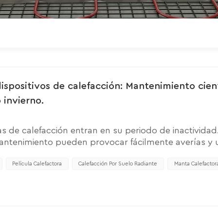
ispositivos de calefacción: Mantenimiento cien
 invierno.
as de calefacción entran en su periodo de inactividad
antenimiento pueden provocar fácilmente averías y 
to adecuado durante el verano no solo prolonga su
os para la seguridad. 1. Limpieza a fondo para preveni
Película Calefactora
Calefacción Por Suelo Radiante
Manta Calefactor
efactora, limpie primero la superficie con un paño se
. A continuación, revise cuidadosamente la lámina par
alquier otro daño. Para las manchas, límpielas sua
dela solo después de que se haya secado complet