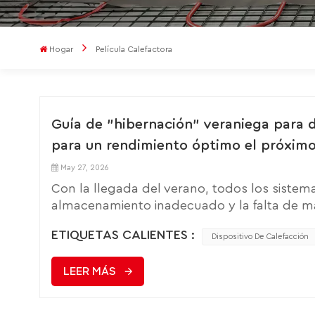
Hogar
Película Calefactora
Guía de "hibernación" veraniega para d
para un rendimiento óptimo el próximo
May 27, 2026
Con la llegada del verano, todos los sistem
almacenamiento inadecuado y la falta de m
mayor consumo de energía. Un mantenimien
ETIQUETAS CALIENTES :
útil, sino que también elimina posibles riesg
Dispositivo De Calefacción
crecimiento de moho.Tras usar la lámina cal
LEER MÁS
cepillo para eliminar el polvo y la suciedad
detectar arañazos, bordes despegados o cu
con un paño húmedo bien escurrido y guár