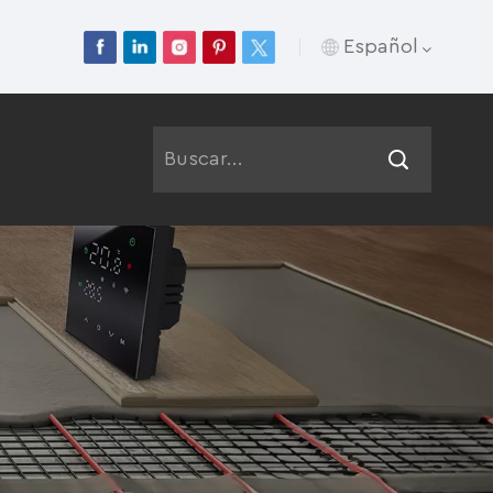
Español
English
Français
Deutsch
Русский
Italiano
Español
Português
عربي