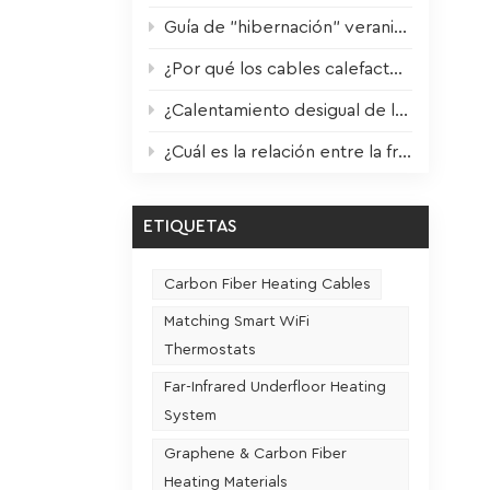
e con
Guía de "hibernación" veraniega para dispositivos de calefacción: Mantenimiento científico para un rendimiento óptimo el próximo invierno.
to.Para
elo y
¿Por qué los cables calefactores duran 3 veces más? ¡El factor clave revelado!
¿Calentamiento desigual de la película calefactora? ¡Un solo paso para solucionarlo!
za.Las
¿Cuál es la relación entre la frecuencia de uso y la vida útil de un asiento calefactable?
o para
es de
pas
ETIQUETAS
atos de
jados
Carbon Fiber Heating Cables
cesitan
Matching Smart WiFi
o
Thermostats
nea,
ara
Far-Infrared Underfloor Heating
System
nir
Graphene & Carbon Fiber
Heating Materials
ierno,