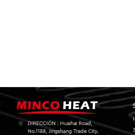
cuando los necesites con urgencia.Un mant
calefacción óptima en invierno. Si tiene alg
ayuda para solucionar algún problema, no
DIRECCIÓN : Huaihai Road,
No.1188, Jingshang Trade City,