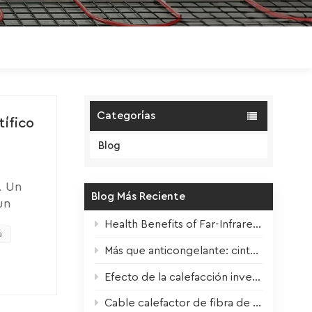
Polski
Magyar
zh-CN
Categorías
tífico
Blog
. Un
Blog Más Reciente
un
 vida
Health Benefits of Far-Infrared Underfloor Heating
r el
a
Más que anticongelante: cintas calefactoras para todas las estaciones.
co o un
a
Efecto de la calefacción invernal en las plantas de interior + Consejos para su supervivencia
vemente
amente
Cable calefactor de fibra de carbono: núcleo de alto rendimiento para la calefacción eléctrica por suelo radiante moderna.